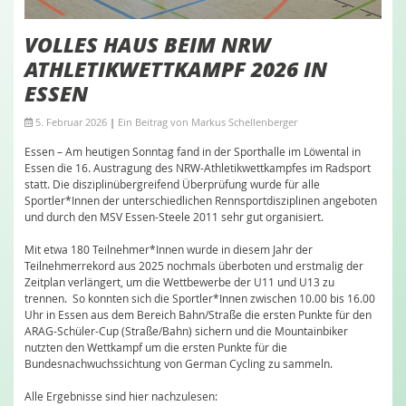
VOLLES HAUS BEIM NRW
ATHLETIKWETTKAMPF 2026 IN
ESSEN
5. Februar 2026
|
Ein Beitrag von
Markus Schellenberger
Essen – Am heutigen Sonntag fand in der Sporthalle im Löwental in
Essen die 16. Austragung des NRW-Athletikwettkampfes im Radsport
statt. Die disziplinübergreifend Überprüfung wurde für alle
Sportler*Innen der unterschiedlichen Rennsportdisziplinen angeboten
und durch den MSV Essen-Steele 2011 sehr gut organisiert.
Mit etwa 180 Teilnehmer*Innen wurde in diesem Jahr der
Teilnehmerrekord aus 2025 nochmals überboten und erstmalig der
Zeitplan verlängert, um die Wettbewerbe der U11 und U13 zu
trennen. So konnten sich die Sportler*Innen zwischen 10.00 bis 16.00
Uhr in Essen aus dem Bereich Bahn/Straße die ersten Punkte für den
ARAG-Schüler-Cup (Straße/Bahn) sichern und die Mountainbiker
nutzten den Wettkampf um die ersten Punkte für die
Bundesnachwuchssichtung von German Cycling zu sammeln.
Alle Ergebnisse sind hier nachzulesen: