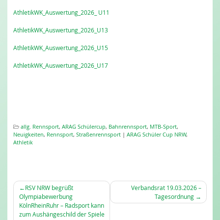
AthletikWK_Auswertung_2026_ U11
AthletikWK_Auswertung_2026_U13
AthletikWK_Auswertung_2026_U15
AthletikWK_Auswertung_2026_U17
allg. Rennsport
,
ARAG Schülercup
,
Bahnrennsport
,
MTB-Sport
,
Neuigkeiten
,
Rennsport
,
Straßenrennsport
|
ARAG Schüler Cup NRW
,
Athletik
BEITRAGSNAVIGATION
RSV NRW begrüßt
Verbandsrat 19.03.2026 –
Olympiabewerbung
Tagesordnung
KölnRheinRuhr – Radsport kann
zum Aushängeschild der Spiele