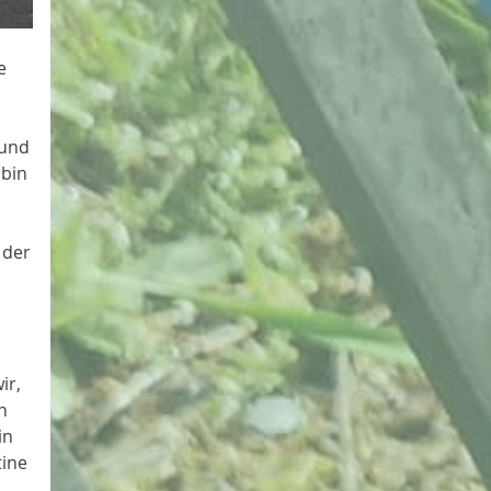
e
 und
 bin
 der
ir,
h
in
tine