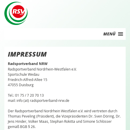
Skip
to
content
MENÜ
IMPRESSUM
Radsportverband NRW
Radsportverband Nordrhein-Westfalen e.V.
Sportschule Wedau
Friedrich-Alfred-Allee 15
47055 Duisburg
Tel.: 01 75 / 7 20 70 13
mail: info (at) radsportverband-nrw.de
Der Radsportverband Nordrhein Westfalen e.V. wird vertreten durch
Thomas Peveling (Präsident), die Vizepräsidenten Dr. Sven Döring, Dr.
Jens Hinder, Volker Maas, Stephan Rokitta und Simone Schlösser
gemäß BGB § 26.