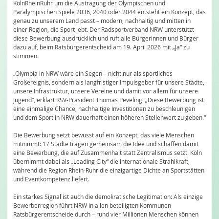
KölnRheinRuhr um die Austragung der Olympischen und
Paralympischen Spiele 2036, 2040 oder 2044 entsteht ein Konzept, das
genau zu unserem Land passt – modern, nachhaltig und mitten in
einer Region, die Sport lebt. Der Radsportverband NRW unterstützt
diese Bewerbung ausdrücklich und ruft alle Bürgerinnen und Bürger
dazu auf, beim Ratsbürgerentscheid am 19. April 2026 mit „Ja“ zu
stimmen.
„Olympia in NRW wäre ein Segen – nicht nur als sportliches
Großereignis, sondern als langfristiger Impulsgeber für unsere Städte,
unsere Infrastruktur, unsere Vereine und damit vor allem für unsere
Jugend“, erklärt RSV-Präsident Thomas Peveling. „Diese Bewerbung ist
eine einmalige Chance, nachhaltige Investitionen zu beschleunigen
und dem Sport in NRW dauerhaft einen höheren Stellenwert zu geben.“
Die Bewerbung setzt bewusst auf ein Konzept, das viele Menschen
mitnimmt: 17 Städte tragen gemeinsam die Idee und schaffen damit
eine Bewerbung, die auf Zusammenhalt statt Zentralismus setzt. Köln
übernimmt dabei als „Leading City“ die internationale Strahlkraft,
während die Region Rhein-Ruhr die einzigartige Dichte an Sportstätten
und Eventkompetenz liefert.
Ein starkes Signal ist auch die demokratische Legitimation: Als einzige
Bewerberregion führt NRW in allen beteiligten Kommunen
Ratsbürgerentscheide durch – rund vier Millionen Menschen können