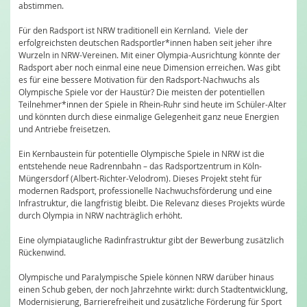
abstimmen.
Für den Radsport ist NRW traditionell ein Kernland. Viele der
erfolgreichsten deutschen Radsportler*innen haben seit jeher ihre
Wurzeln in NRW-Vereinen. Mit einer Olympia-Ausrichtung könnte der
Radsport aber noch einmal eine neue Dimension erreichen. Was gibt
es für eine bessere Motivation für den Radsport-Nachwuchs als
Olympische Spiele vor der Haustür? Die meisten der potentiellen
Teilnehmer*innen der Spiele in Rhein-Ruhr sind heute im Schüler-Alter
und könnten durch diese einmalige Gelegenheit ganz neue Energien
und Antriebe freisetzen.
Ein Kernbaustein für potentielle Olympische Spiele in NRW ist die
entstehende neue Radrennbahn – das Radsportzentrum in Köln-
Müngersdorf (Albert-Richter-Velodrom). Dieses Projekt steht für
modernen Radsport, professionelle Nachwuchsförderung und eine
Infrastruktur, die langfristig bleibt. Die Relevanz dieses Projekts würde
durch Olympia in NRW nachträglich erhöht.
Eine olympiataugliche Radinfrastruktur gibt der Bewerbung zusätzlich
Rückenwind.
Olympische und Paralympische Spiele können NRW darüber hinaus
einen Schub geben, der noch Jahrzehnte wirkt: durch Stadtentwicklung,
Modernisierung, Barrierefreiheit und zusätzliche Förderung für Sport