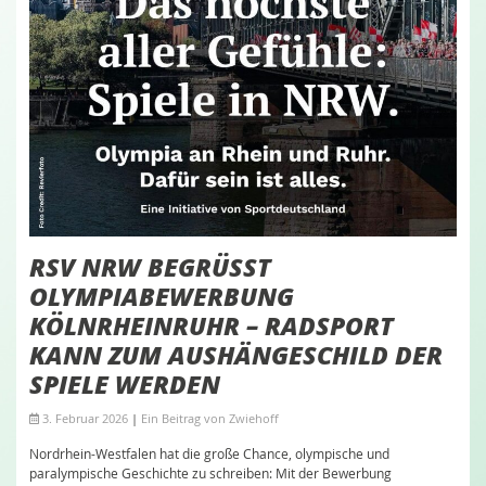
RSV NRW BEGRÜSST O
LYMPIABEWERBUNG K
ÖLNRHEINRUHR – RADSPORT K
ANN ZUM AUSHÄNGESCHILD DER S
PIELE WERDEN
3. Februar 2026
|
Ein Beitrag von
Zwiehoff
Nordrhein-Westfalen hat die große Chance, olympische und
paralympische Geschichte zu schreiben: Mit der Bewerbung