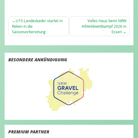
BEITRAGSNAVIGATION
U15-Landeskader startet in
Volles Haus beim NRW
Reken in die
Athletikwettkampf 2026 in
Saisonvorbereitung
Essen
BESONDERE ANKÜNDIGUNG
PREMIUM PARTNER