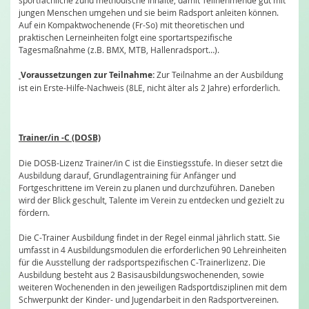
sportfachliche zund methodische Inhalte, damit Teilnehmende gut mit
jungen Menschen umgehen und sie beim Radsport anleiten können.
Auf ein Kompaktwochenende (Fr-So) mit theoretischen und
praktischen Lerneinheiten folgt eine sportartspezifische
Tagesmaßnahme (z.B. BMX, MTB, Hallenradsport…).
Voraussetzungen zur Teilnahme:
Zur Teilnahme an der Ausbildung
ist ein Erste-Hilfe-Nachweis (8LE, nicht älter als 2 Jahre) erforderlich.
Trainer/in -C (DOSB)
Die DOSB-Lizenz Trainer/in C ist die Einstiegsstufe. In dieser setzt die
Ausbildung darauf, Grundlagentraining für Anfänger und
Fortgeschrittene im Verein zu planen und durchzuführen. Daneben
wird der Blick geschult, Talente im Verein zu entdecken und gezielt zu
fördern.
Die C-Trainer Ausbildung findet in der Regel einmal jährlich statt. Sie
umfasst in 4 Ausbildungsmodulen die erforderlichen 90 Lehreinheiten
für die Ausstellung der radsportspezifischen C-Trainerlizenz. Die
Ausbildung besteht aus 2 Basisausbildungswochenenden, sowie
weiteren Wochenenden in den jeweiligen Radsportdisziplinen mit dem
Schwerpunkt der Kinder- und Jugendarbeit in den Radsportvereinen.