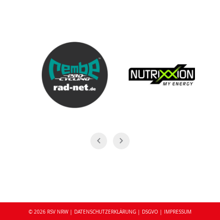
© 2026 RSV NRW
|
DATENSCHUTZERKLÄRUNG
|
DSGVO
|
IMPRESSUM