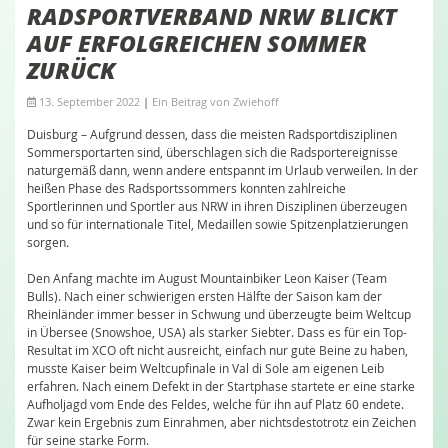
RADSPORTVERBAND NRW BLICKT
AUF ERFOLGREICHEN SOMMER
ZURÜCK
13. September 2022
|
Ein Beitrag von
Zwiehoff
Duisburg – Aufgrund dessen, dass die meisten Radsportdisziplinen
Sommersportarten sind, überschlagen sich die Radsportereignisse
naturgemäß dann, wenn andere entspannt im Urlaub verweilen. In der
heißen Phase des Radsportssommers konnten zahlreiche
Sportlerinnen und Sportler aus NRW in ihren Disziplinen überzeugen
und so für internationale Titel, Medaillen sowie Spitzenplatzierungen
sorgen.
Den Anfang machte im August Mountainbiker Leon Kaiser (Team
Bulls). Nach einer schwierigen ersten Hälfte der Saison kam der
Rheinländer immer besser in Schwung und überzeugte beim Weltcup
in Übersee (Snowshoe, USA) als starker Siebter. Dass es für ein Top-
Resultat im XCO oft nicht ausreicht, einfach nur gute Beine zu haben,
musste Kaiser beim Weltcupfinale in Val di Sole am eigenen Leib
erfahren. Nach einem Defekt in der Startphase startete er eine starke
Aufholjagd vom Ende des Feldes, welche für ihn auf Platz 60 endete.
Zwar kein Ergebnis zum Einrahmen, aber nichtsdestotrotz ein Zeichen
für seine starke Form.