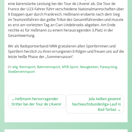
eine bärenstarke Leistung bei der Tour de L‘Avenir ab. Die Tour de
France der U23-Fahrer führt verschiedene Nationalmannschaften über
9 Etappen quer durch Frankreich. Heßmann eroberte nach dem Sieg
im Teamzeitfahren das gelbe Trikot des Gesamtführenden und musste
es erst am vorletzten Tag an Cian Uitdebroeks abgeben. Am Ende
reichte es für Heßmann zu einem herausragenden 3.Platz in der
Gesamtwertung.
Wir als Radsportverband NRW gratulieren allen Sportlerinnen und
Sportlern herzlich zu ihren errungenen Erfolgen und freuen uns auf die
letzte heiße Phase der „Sommersaison“.
allg. Rennsport
,
Bahnrennsport
,
MTB-Sport
,
Neuigkeiten
,
Paracycling
,
Straßenrennsport
BEITRAGSNAVIGATION
Heßmann hervorragender
Jola Aelken gewinnt
Dritter bei der Tour de L‘Avenir
Nachwuchsbundesliga-Lauf in
Bad Tarbaz