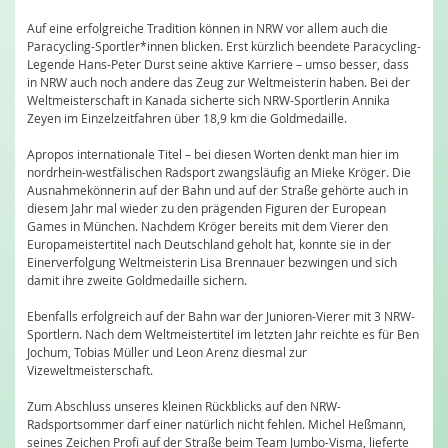
Auf eine erfolgreiche Tradition können in NRW vor allem auch die
Paracycling-Sportler*innen blicken. Erst kürzlich beendete Paracycling-
Legende Hans-Peter Durst seine aktive Karriere – umso besser, dass
in NRW auch noch andere das Zeug zur Weltmeisterin haben. Bei der
Weltmeisterschaft in Kanada sicherte sich NRW-Sportlerin Annika
Zeyen im Einzelzeitfahren über 18,9 km die Goldmedaille.
Apropos internationale Titel – bei diesen Worten denkt man hier im
nordrhein-westfälischen Radsport zwangsläufig an Mieke Kröger. Die
Ausnahmekönnerin auf der Bahn und auf der Straße gehörte auch in
diesem Jahr mal wieder zu den prägenden Figuren der European
Games in München. Nachdem Kröger bereits mit dem Vierer den
Europameistertitel nach Deutschland geholt hat, konnte sie in der
Einerverfolgung Weltmeisterin Lisa Brennauer bezwingen und sich
damit ihre zweite Goldmedaille sichern.
Ebenfalls erfolgreich auf der Bahn war der Junioren-Vierer mit 3 NRW-
Sportlern. Nach dem Weltmeistertitel im letzten Jahr reichte es für Ben
Jochum, Tobias Müller und Leon Arenz diesmal zur
Vizeweltmeisterschaft.
Zum Abschluss unseres kleinen Rückblicks auf den NRW-
Radsportsommer darf einer natürlich nicht fehlen. Michel Heßmann,
seines Zeichen Profi auf der Straße beim Team Jumbo-Visma, lieferte