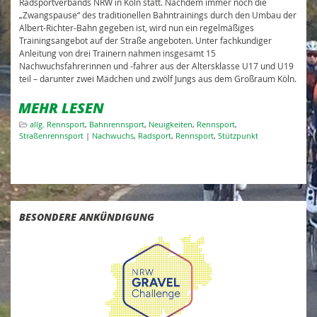
Radsportverbands NRW in Köln statt. Nachdem immer noch die
„Zwangspause“ des traditionellen Bahntrainings durch den Umbau der
Albert-Richter-Bahn gegeben ist, wird nun ein regelmäßiges
Trainingsangebot auf der Straße angeboten. Unter fachkundiger
Anleitung von drei Trainern nahmen insgesamt 15
Nachwuchsfahrerinnen und -fahrer aus der Altersklasse U17 und U19
teil – darunter zwei Mädchen und zwölf Jungs aus dem Großraum Köln.
MEHR LESEN
allg. Rennsport
,
Bahnrennsport
,
Neuigkeiten
,
Rennsport
,
Straßenrennsport
|
Nachwuchs
,
Radsport
,
Rennsport
,
Stützpunkt
BESONDERE ANKÜNDIGUNG