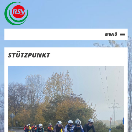
Skip
to
content
MENÜ
STÜTZPUNKT