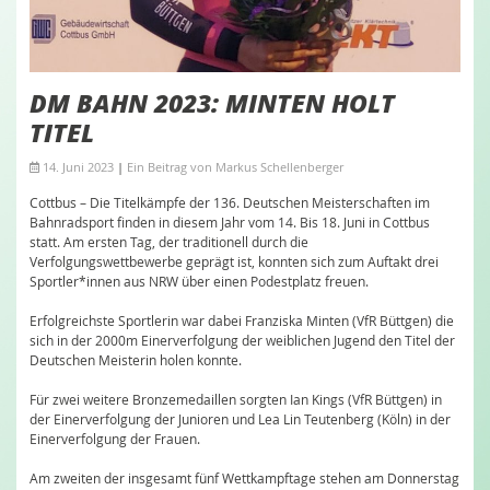
DM BAHN 2023: MINTEN HOLT
TITEL
14. Juni 2023
|
Ein Beitrag von
Markus Schellenberger
Cottbus – Die Titelkämpfe der 136. Deutschen Meisterschaften im
Bahnradsport finden in diesem Jahr vom 14. Bis 18. Juni in Cottbus
statt. Am ersten Tag, der traditionell durch die
Verfolgungswettbewerbe geprägt ist, konnten sich zum Auftakt drei
Sportler*innen aus NRW über einen Podestplatz freuen.
Erfolgreichste Sportlerin war dabei Franziska Minten (VfR Büttgen) die
sich in der 2000m Einerverfolgung der weiblichen Jugend den Titel der
Deutschen Meisterin holen konnte.
Für zwei weitere Bronzemedaillen sorgten Ian Kings (VfR Büttgen) in
der Einerverfolgung der Junioren und Lea Lin Teutenberg (Köln) in der
Einerverfolgung der Frauen.
Am zweiten der insgesamt fünf Wettkampftage stehen am Donnerstag