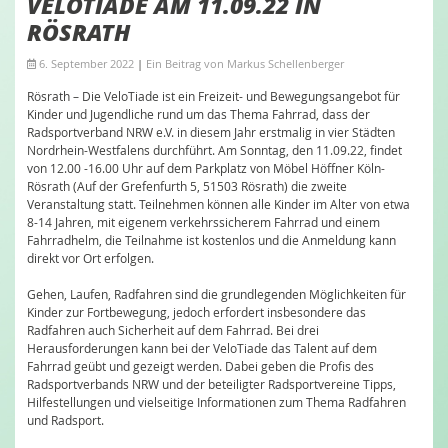
VELOTIADE AM 11.09.22 IN
RÖSRATH
6. September 2022
|
Ein Beitrag von
Markus Schellenberger
Rösrath – Die VeloTiade ist ein Freizeit- und Bewegungsangebot für
Kinder und Jugendliche rund um das Thema Fahrrad, dass der
Radsportverband NRW e.V. in diesem Jahr erstmalig in vier Städten
Nordrhein-Westfalens durchführt. Am Sonntag, den 11.09.22, findet
von 12.00 -16.00 Uhr auf dem Parkplatz von Möbel Höffner Köln-
Rösrath (Auf der Grefenfurth 5, 51503 Rösrath) die zweite
Veranstaltung statt. Teilnehmen können alle Kinder im Alter von etwa
8-14 Jahren, mit eigenem verkehrssicherem Fahrrad und einem
Fahrradhelm, die Teilnahme ist kostenlos und die Anmeldung kann
direkt vor Ort erfolgen.
Gehen, Laufen, Radfahren sind die grundlegenden Möglichkeiten für
Kinder zur Fortbewegung, jedoch erfordert insbesondere das
Radfahren auch Sicherheit auf dem Fahrrad. Bei drei
Herausforderungen kann bei der VeloTiade das Talent auf dem
Fahrrad geübt und gezeigt werden. Dabei geben die Profis des
Radsportverbands NRW und der beteiligter Radsportvereine Tipps,
Hilfestellungen und vielseitige Informationen zum Thema Radfahren
und Radsport.