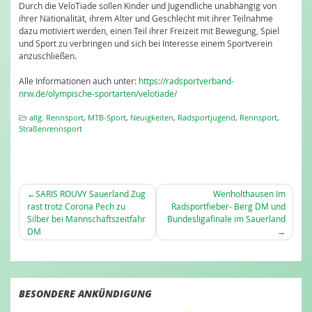
Durch die VeloTiade sollen Kinder und Jugendliche unabhängig von
ihrer Nationalität, ihrem Alter und Geschlecht mit ihrer Teilnahme
dazu motiviert werden, einen Teil ihrer Freizeit mit Bewegung, Spiel
und Sport zu verbringen und sich bei Interesse einem Sportverein
anzuschließen.
Alle Informationen auch unter:
https://radsportverband-
nrw.de/olympische-sportarten/velotiade/
allg. Rennsport
,
MTB-Sport
,
Neuigkeiten
,
Radsportjugend
,
Rennsport
,
Straßenrennsport
BEITRAGSNAVIGATION
SARIS ROUVY Sauerland Zug
Wenholthausen Im
rast trotz Corona Pech zu
Radsportfieber- Berg DM und
Silber bei Mannschaftszeitfahr
Bundesligafinale im Sauerland
DM
BESONDERE ANKÜNDIGUNG