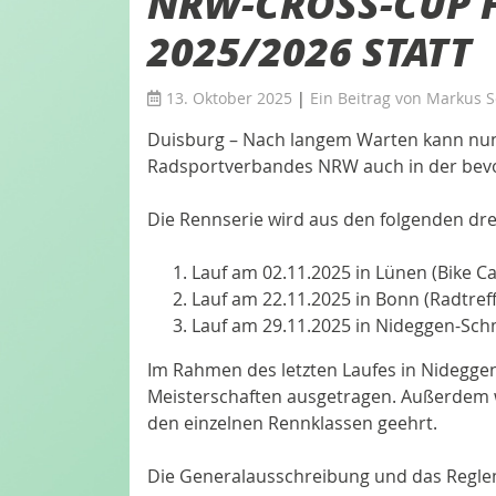
NRW-CROSS-CUP 
2025/2026 STATT
13. Oktober 2025
|
Ein Beitrag von
Markus S
Duisburg – Nach langem Warten kann nu
Radsportverbandes NRW auch in der bevo
Die Rennserie wird aus den folgenden dre
Lauf am 02.11.2025 in Lünen (Bike 
Lauf am 22.11.2025 in Bonn (Radtre
Lauf am 29.11.2025 in Nideggen-Sch
Im Rahmen des letzten Laufes in Nidegge
Meisterschaften ausgetragen. Außerdem 
den einzelnen Rennklassen geehrt.
Die Generalausschreibung und das Regle