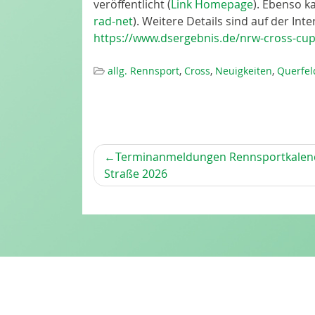
veröffentlicht (
Link Homepage
). Ebenso k
rad-net
). Weitere Details sind auf der In
https://www.dsergebnis.de/nrw-cross-cup
allg. Rennsport
,
Cross
,
Neuigkeiten
,
Querfel
BEITRAGSNAVIGATION
Terminanmeldungen Rennsportkalen
Straße 2026