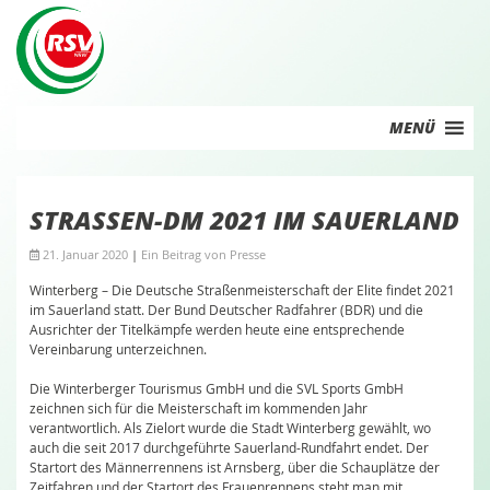
Skip
to
content
MENÜ
STRASSEN-DM 2021 IM SAUERLAND
21. Januar 2020
|
Ein Beitrag von
Presse
Winterberg – Die Deutsche Straßenmeisterschaft der Elite findet 2021
im Sauerland statt. Der Bund Deutscher Radfahrer (BDR) und die
Ausrichter der Titelkämpfe werden heute eine entsprechende
Vereinbarung unterzeichnen.
Die Winterberger Tourismus GmbH und die SVL Sports GmbH
zeichnen sich für die Meisterschaft im kommenden Jahr
verantwortlich. Als Zielort wurde die Stadt Winterberg gewählt, wo
auch die seit 2017 durchgeführte Sauerland-Rundfahrt endet. Der
Startort des Männerrennens ist Arnsberg, über die Schauplätze der
Zeitfahren und der Startort des Frauenrennens steht man mit