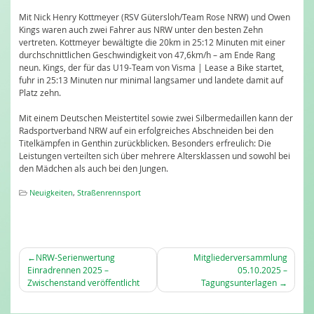
Mit Nick Henry Kottmeyer (RSV Gütersloh/Team Rose NRW) und Owen
Kings waren auch zwei Fahrer aus NRW unter den besten Zehn
vertreten. Kottmeyer bewältigte die 20km in 25:12 Minuten mit einer
durchschnittlichen Geschwindigkeit von 47,6km/h – am Ende Rang
neun. Kings, der für das U19-Team von Visma | Lease a Bike startet,
fuhr in 25:13 Minuten nur minimal langsamer und landete damit auf
Platz zehn.
Mit einem Deutschen Meistertitel sowie zwei Silbermedaillen kann der
Radsportverband NRW auf ein erfolgreiches Abschneiden bei den
Titelkämpfen in Genthin zurückblicken. Besonders erfreulich: Die
Leistungen verteilten sich über mehrere Altersklassen und sowohl bei
den Mädchen als auch bei den Jungen.
Neuigkeiten
,
Straßenrennsport
BEITRAGSNAVIGATION
NRW-Serienwertung
Mitgliederversammlung
Einradrennen 2025 –
05.10.2025 –
Zwischenstand veröffentlicht
Tagungsunterlagen