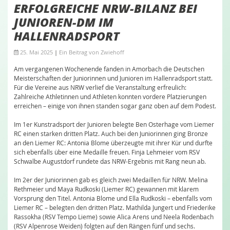
ERFOLGREICHE NRW-BILANZ BEI
JUNIOREN-DM IM
HALLENRADSPORT
25. Mai 2025
|
Ein Beitrag von
Zwiehoff
Am vergangenen Wochenende fanden in Amorbach die Deutschen
Meisterschaften der Juniorinnen und Junioren im Hallenradsport statt.
Für die Vereine aus NRW verlief die Veranstaltung erfreulich:
Zahlreiche Athletinnen und Athleten konnten vordere Platzierungen
erreichen – einige von ihnen standen sogar ganz oben auf dem Podest.
Im 1er Kunstradsport der Junioren belegte Ben Osterhage vom Liemer
RC einen starken dritten Platz. Auch bei den Juniorinnen ging Bronze
an den Liemer RC: Antonia Blome überzeugte mit ihrer Kür und durfte
sich ebenfalls über eine Medaille freuen. Finja Lehmeier vom RSV
Schwalbe Augustdorf rundete das NRW-Ergebnis mit Rang neun ab.
Im 2er der Juniorinnen gab es gleich zwei Medaillen für NRW. Melina
Rethmeier und Maya Rudkoski (Liemer RC) gewannen mit klarem
Vorsprung den Titel. Antonia Blome und Ella Rudkoski – ebenfalls vom
Liemer RC – belegten den dritten Platz. Mathilda Jungert und Friederike
Rassokha (RSV Tempo Lieme) sowie Alica Arens und Neela Rodenbach
(RSV Alpenrose Weiden) folgten auf den Rängen fünf und sechs.