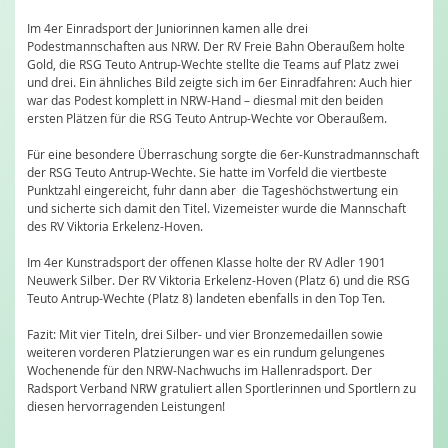
Im 4er Einradsport der Juniorinnen kamen alle drei
Podestmannschaften aus NRW. Der RV Freie Bahn Oberaußem holte
Gold, die RSG Teuto Antrup-Wechte stellte die Teams auf Platz zwei
und drei. Ein ähnliches Bild zeigte sich im 6er Einradfahren: Auch hier
war das Podest komplett in NRW-Hand – diesmal mit den beiden
ersten Plätzen für die RSG Teuto Antrup-Wechte vor Oberaußem.
Für eine besondere Überraschung sorgte die 6er-Kunstradmannschaft
der RSG Teuto Antrup-Wechte. Sie hatte im Vorfeld die viertbeste
Punktzahl eingereicht, fuhr dann aber
die Tageshöchstwertung ein
und sicherte sich damit den Titel. Vizemeister wurde die Mannschaft
des RV Viktoria Erkelenz-Hoven.
Im 4er Kunstradsport der offenen Klasse holte der RV Adler 1901
Neuwerk Silber. Der RV Viktoria Erkelenz-Hoven (Platz 6) und die RSG
Teuto Antrup-Wechte (Platz 8) landeten ebenfalls in den Top Ten.
Fazit: Mit vier Titeln, drei Silber- und vier Bronzemedaillen sowie
weiteren vorderen Platzierungen war es ein rundum gelungenes
Wochenende für den NRW-Nachwuchs im Hallenradsport. Der
Radsport Verband NRW gratuliert allen Sportlerinnen und Sportlern zu
diesen hervorragenden Leistungen!