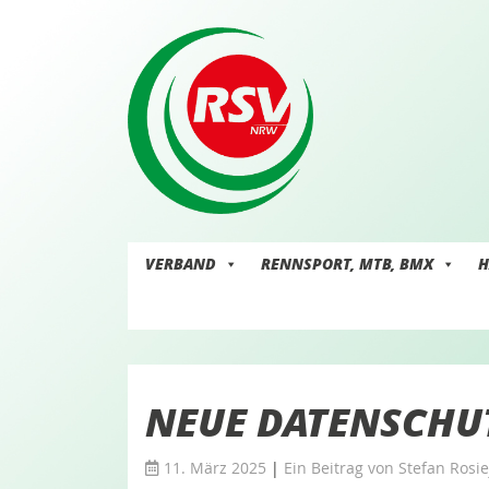
Skip
to
content
VERBAND
RENNSPORT, MTB, BMX
H
NEUE DATENSCHU
11. März 2025
|
Ein Beitrag von
Stefan Rosie